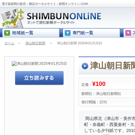
電子版新聞の販売・購読ポータルサイト - 新聞オンライン.COM
ホーム
＞
津山朝日新聞
＞
津山朝日新聞 2025年01月25日
津山朝日新聞 
¥100
定価：
新聞社：
津山朝日新聞社
発行間隔：
日刊
岡山県北（津山市・美作
町・奈義町・西粟倉村・久
している夕刊紙です。201