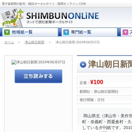
電子版新聞の販売・購読ポータルサイト - 新聞オンライン.COM
ホーム
＞
津山朝日新聞
＞
津山朝日新聞 2024年06月07日
津山朝日新聞 
¥100
定価：
新聞社：
津山朝日新聞社
発行間隔：
日刊
岡山県北（津山市・美作
町・奈義町・西粟倉村・久
している夕刊紙です。201