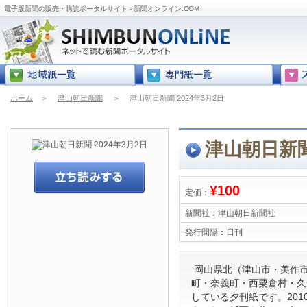
電子版新聞の販売・購読ポータルサイト - 新聞オンライン.COM
ホーム
＞
津山朝日新聞
＞
津山朝日新聞 2024年3月2日
津山朝日新聞
¥100
定価：
新聞社：
津山朝日新聞社
発行間隔：
日刊
岡山県北（津山市・美作
町・奈義町・西粟倉村・久
している夕刊紙です。201