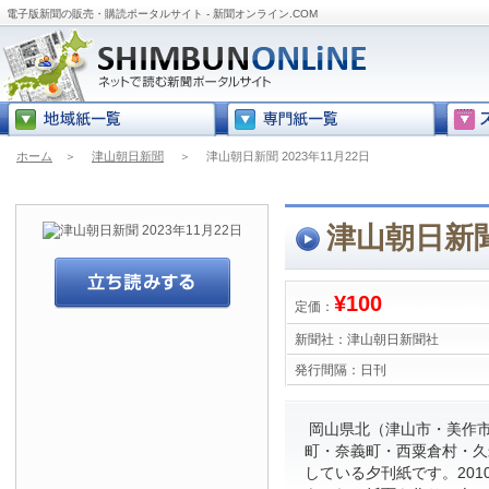
電子版新聞の販売・購読ポータルサイト - 新聞オンライン.COM
ホーム
＞
津山朝日新聞
＞
津山朝日新聞 2023年11月22日
津山朝日新聞 
¥100
定価：
新聞社：
津山朝日新聞社
発行間隔：
日刊
岡山県北（津山市・美作
町・奈義町・西粟倉村・久
している夕刊紙です。201