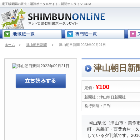
電子版新聞の販売・購読ポータルサイト - 新聞オンライン.COM
ホーム
＞
津山朝日新聞
＞
津山朝日新聞 2023年09月21日
津山朝日新聞 
¥100
定価：
新聞社：
津山朝日新聞社
発行間隔：
日刊
岡山県北（津山市・美作
町・奈義町・西粟倉村・久
している夕刊紙です。201