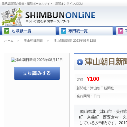
電子版新聞の販売・購読ポータルサイト - 新聞オンライン.COM
ホーム
＞
津山朝日新聞
＞
津山朝日新聞 2023年08月12日
津山朝日新聞 
¥100
定価：
新聞社：
津山朝日新聞社
発行間隔：
日刊
岡山県北（津山市・美作
町・奈義町・西粟倉村・久
している夕刊紙です。201