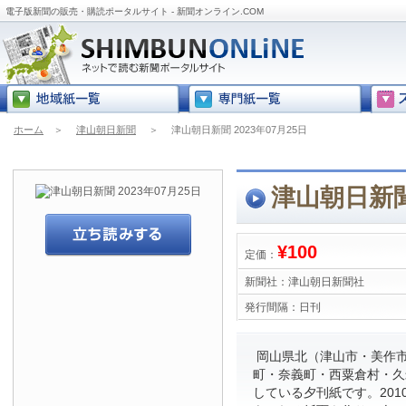
電子版新聞の販売・購読ポータルサイト - 新聞オンライン.COM
ホーム
＞
津山朝日新聞
＞
津山朝日新聞 2023年07月25日
津山朝日新聞 
¥100
定価：
新聞社：
津山朝日新聞社
発行間隔：
日刊
岡山県北（津山市・美作
町・奈義町・西粟倉村・久
している夕刊紙です。201