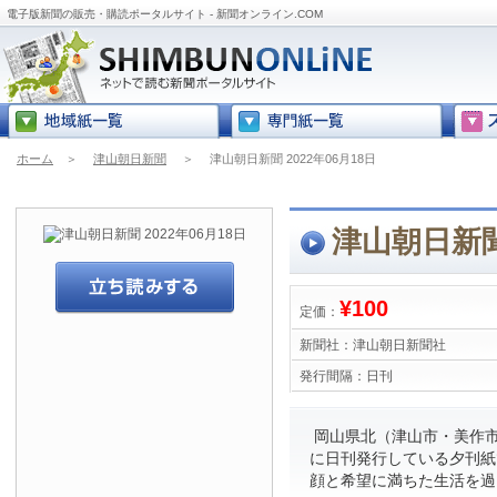
電子版新聞の販売・購読ポータルサイト - 新聞オンライン.COM
ホーム
＞
津山朝日新聞
＞
津山朝日新聞 2022年06月18日
津山朝日新聞 
¥100
定価：
新聞社：
津山朝日新聞社
発行間隔：
日刊
岡山県北（津山市・美作市
に日刊発行している夕刊紙
顔と希望に満ちた生活を過