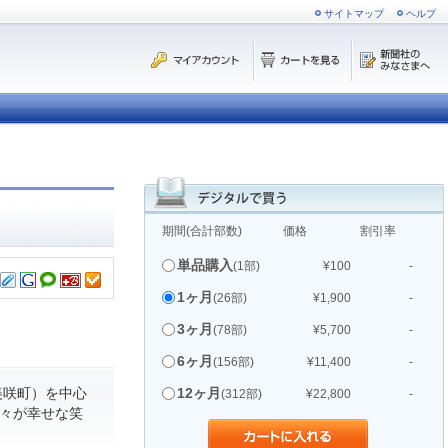
サイトマップ
ヘルプ
期間(合計部数)
価格
割引率
単品購入
(1部)
¥100
-
1ヶ月
(26部)
¥1,900
-
3ヶ月
(78部)
¥5,700
-
6ヶ月
(156部)
¥11,400
-
美咲町）を中心
12ヶ月
(312部)
¥22,800
-
人々が幸せな笑