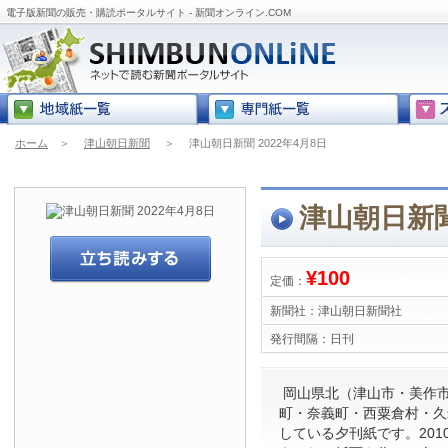
電子版新聞の販売・購読ポータルサイト - 新聞オンライン.COM
ホーム
＞
津山朝日新聞
＞
津山朝日新聞 2022年4月8日
津山朝日新聞
¥100
定価：
新聞社：
津山朝日新聞社
発行間隔：
日刊
岡山県北（津山市・美作
町・奈義町・西粟倉村・久
している夕刊紙です。201