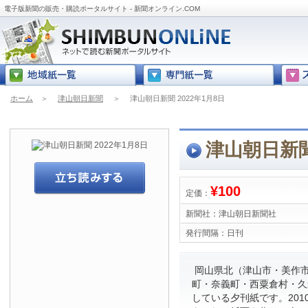
電子版新聞の販売・購読ポータルサイト - 新聞オンライン.COM
ホーム
＞
津山朝日新聞
＞
津山朝日新聞 2022年1月8日
津山朝日新聞
¥100
定価：
新聞社：
津山朝日新聞社
発行間隔：
日刊
岡山県北（津山市・美作
町・奈義町・西粟倉村・久
している夕刊紙です。201