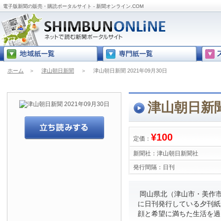
電子版新聞の販売・購読ポータルサイト - 新聞オンライン.COM
ホーム
＞
津山朝日新聞
＞
津山朝日新聞 2021年09月30日
津山朝日新聞 
¥100
定価：
新聞社：
津山朝日新聞社
発行間隔：
日刊
岡山県北（津山市・美作市
に日刊発行している夕刊紙
顔と希望に満ちた生活を過