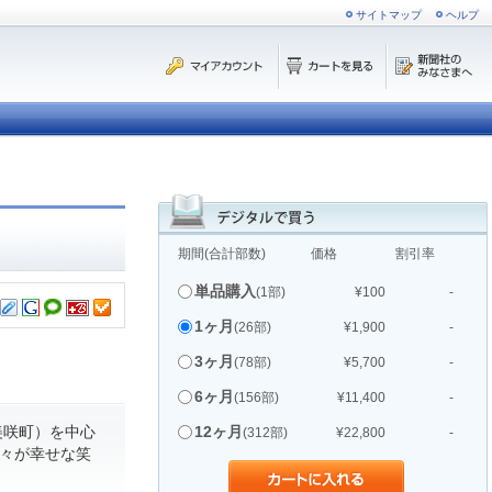
サイトマップ
ヘルプ
期間(合計部数)
価格
割引率
単品購入
(1部)
¥100
-
1ヶ月
(26部)
¥1,900
-
3ヶ月
(78部)
¥5,700
-
6ヶ月
(156部)
¥11,400
-
美咲町）を中心
12ヶ月
(312部)
¥22,800
-
人々が幸せな笑