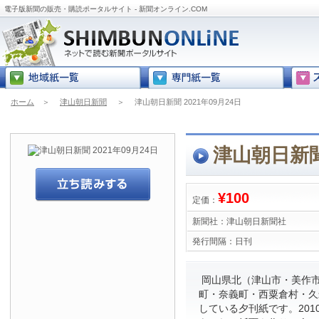
電子版新聞の販売・購読ポータルサイト - 新聞オンライン.COM
ホーム
＞
津山朝日新聞
＞
津山朝日新聞 2021年09月24日
津山朝日新聞 
¥100
定価：
新聞社：
津山朝日新聞社
発行間隔：
日刊
岡山県北（津山市・美作
町・奈義町・西粟倉村・久
している夕刊紙です。201