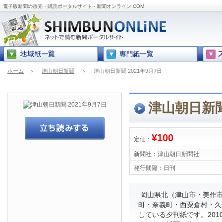
電子版新聞の販売・購読ポータルサイト - 新聞オンライン.COM
ホーム
＞
津山朝日新聞
＞
津山朝日新聞 2021年9月7日
津山朝日新聞
¥100
定価：
新聞社：
津山朝日新聞社
発行間隔：
日刊
岡山県北（津山市・美作
町・奈義町・西粟倉村・久
している夕刊紙です。201