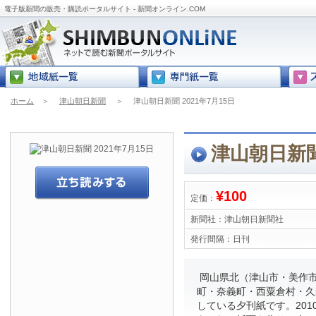
電子版新聞の販売・購読ポータルサイト - 新聞オンライン.COM
ホーム
＞
津山朝日新聞
＞
津山朝日新聞 2021年7月15日
津山朝日新聞 
¥100
定価：
新聞社：
津山朝日新聞社
発行間隔：
日刊
岡山県北（津山市・美作
町・奈義町・西粟倉村・久
している夕刊紙です。201