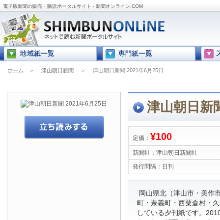
電子版新聞の販売・購読ポータルサイト - 新聞オンライン.COM
ホーム
＞
津山朝日新聞
＞
津山朝日新聞 2021年6月25日
津山朝日新聞 
¥100
定価：
新聞社：
津山朝日新聞社
発行間隔：
日刊
岡山県北（津山市・美作
町・奈義町・西粟倉村・久
している夕刊紙です。201