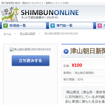
電子版新聞の販売・購読ポータルサイト - 新聞オンライン.COM
ホーム
＞
津山朝日新聞
＞
津山朝日新聞 2021年6月24日
津山朝日新聞 
¥100
定価：
新聞社：
津山朝日新聞社
発行間隔：
日刊
岡山県北（津山市・美作市
に日刊発行している夕刊紙
顔と希望に満ちた生活を過