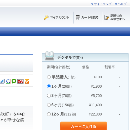
サイトマップ
ヘルプ
期間(合計部数)
価格
割引率
単品購入
(1部)
¥100
-
1ヶ月
(26部)
¥1,900
-
3ヶ月
(78部)
¥5,700
-
6ヶ月
(156部)
¥11,400
-
美咲町）を中心
12ヶ月
(312部)
¥22,800
-
人々が幸せな笑