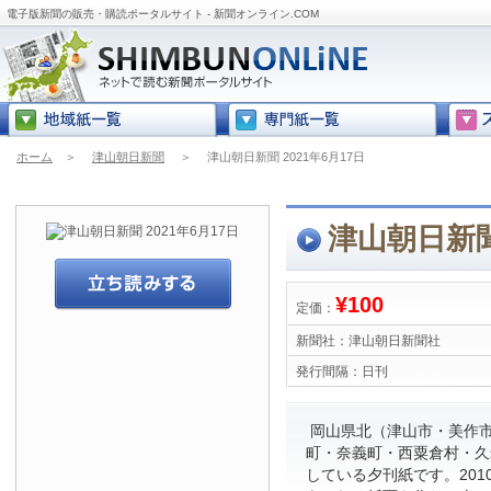
電子版新聞の販売・購読ポータルサイト - 新聞オンライン.COM
ホーム
＞
津山朝日新聞
＞
津山朝日新聞 2021年6月17日
津山朝日新聞 
¥100
定価：
新聞社：
津山朝日新聞社
発行間隔：
日刊
岡山県北（津山市・美作
町・奈義町・西粟倉村・久
している夕刊紙です。201