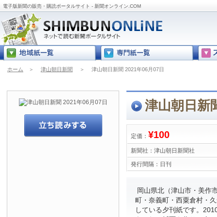
電子版新聞の販売・購読ポータルサイト - 新聞オンライン.COM
ホーム
＞
津山朝日新聞
＞
津山朝日新聞 2021年06月07日
津山朝日新聞 
¥100
定価：
新聞社：
津山朝日新聞社
発行間隔：
日刊
岡山県北（津山市・美作
町・奈義町・西粟倉村・久
している夕刊紙です。201