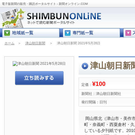
電子版新聞の販売・購読ポータルサイト - 新聞オンライン.COM
ホーム
＞
津山朝日新聞
＞
津山朝日新聞 2021年5月28日
津山朝日新聞 
¥100
定価：
新聞社：
津山朝日新聞社
発行間隔：
日刊
岡山県北（津山市・美作
町・奈義町・西粟倉村・久
している夕刊紙です。201