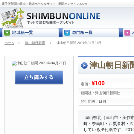
電子版新聞の販売・購読ポータルサイト - 新聞オンライン.COM
ホーム
＞
津山朝日新聞
＞
津山朝日新聞 2021年04月21日
津山朝日新聞 
¥100
定価：
新聞社：
津山朝日新聞社
発行間隔：
日刊
岡山県北（津山市・美作
町・奈義町・西粟倉村・久
している夕刊紙です。201