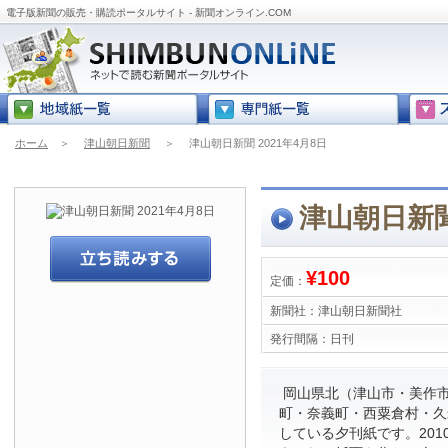
電子版新聞の販売・購読ポータルサイト - 新聞オンライン.COM
ホーム
＞
津山朝日新聞
＞
津山朝日新聞 2021年4月8日
津山朝日新聞
¥100
定価：
新聞社：
津山朝日新聞社
発行間隔：
日刊
岡山県北（津山市・美作
町・奈義町・西粟倉村・久
している夕刊紙です。201