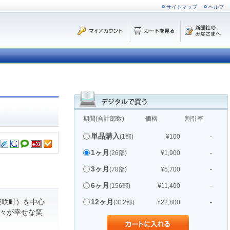
サイトマップ
ヘルプ
期間(合計部数)
価格
割引率
単品購入
(1部)
¥100
-
1ヶ月
(26部)
¥1,900
-
3ヶ月
(78部)
¥5,700
-
6ヶ月
(156部)
¥11,400
-
美咲町）を中心
12ヶ月
(312部)
¥22,800
-
人々が幸せな笑