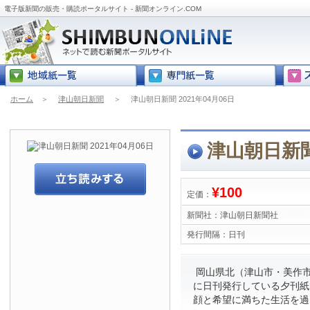
電子版新聞の販売・購読ポータルサイト - 新聞オンライン.COM
ホーム
＞
津山朝日新聞
＞
津山朝日新聞 2021年04月06日
津山朝日新聞 
¥100
定価：
新聞社：
津山朝日新聞社
発行間隔：
日刊
岡山県北（津山市・美作市
に日刊発行している夕刊紙
顔と希望に満ちた生活を過