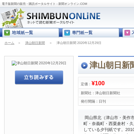
電子版新聞の販売・購読ポータルサイト - 新聞オンライン.COM
ホーム
＞
津山朝日新聞
＞
津山朝日新聞 2020年12月29日
津山朝日新聞 
¥100
定価：
新聞社：
津山朝日新聞社
発行間隔：
日刊
岡山県北（津山市・美作
町・奈義町・西粟倉村・久
している夕刊紙です。201