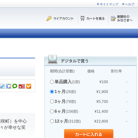
サイトマップ
ヘルプ
期間(合計部数)
価格
割引率
単品購入
(1部)
¥100
-
1ヶ月
(26部)
¥1,900
-
3ヶ月
(78部)
¥5,700
-
6ヶ月
(156部)
¥11,400
-
美咲町）を中心
12ヶ月
(312部)
¥22,800
-
人々が幸せな笑