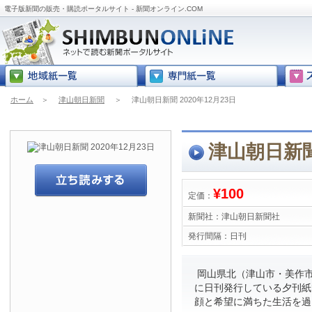
電子版新聞の販売・購読ポータルサイト - 新聞オンライン.COM
ホーム
＞
津山朝日新聞
＞
津山朝日新聞 2020年12月23日
津山朝日新聞 
¥100
定価：
新聞社：
津山朝日新聞社
発行間隔：
日刊
岡山県北（津山市・美作市
に日刊発行している夕刊紙
顔と希望に満ちた生活を過