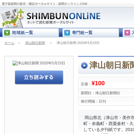
電子版新聞の販売・購読ポータルサイト - 新聞オンライン.COM
ホーム
＞
津山朝日新聞
＞
津山朝日新聞 2020年5月23日
津山朝日新聞 
¥100
定価：
新聞社：
津山朝日新聞社
発行間隔：
日刊
岡山県北（津山市・美作
町・奈義町・西粟倉村・久
している夕刊紙です。201