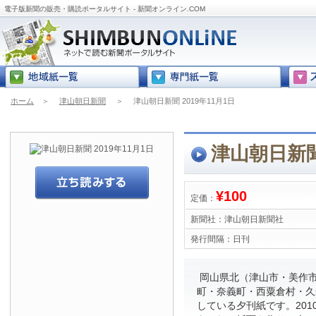
電子版新聞の販売・購読ポータルサイト - 新聞オンライン.COM
ホーム
＞
津山朝日新聞
＞
津山朝日新聞 2019年11月1日
津山朝日新聞 
¥100
定価：
新聞社：
津山朝日新聞社
発行間隔：
日刊
岡山県北（津山市・美作
町・奈義町・西粟倉村・久
している夕刊紙です。201