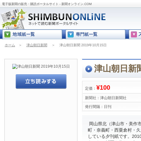
電子版新聞の販売・購読ポータルサイト - 新聞オンライン.COM
ホーム
＞
津山朝日新聞
＞
津山朝日新聞 2019年10月15日
津山朝日新聞 
¥100
定価：
新聞社：
津山朝日新聞社
発行間隔：
日刊
岡山県北（津山市・美作
町・奈義町・西粟倉村・久
している夕刊紙です。201