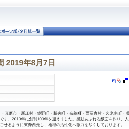
 2019年8月7日
・真庭市・新庄村・鏡野町・勝央町・奈義町・西粟倉村・久米南町・
です。2010年に創刊100年を迎えました。感動あふれる紙面を作り、
ごせるように東奔西走し、地域の活性化へ微力を尽くしております。