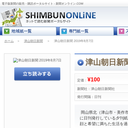
電子版新聞の販売・購読ポータルサイト - 新聞オンライン.COM
ホーム
＞
津山朝日新聞
＞
津山朝日新聞 2019年8月7日
津山朝日新聞
¥100
定価：
新聞社：
津山朝日新聞社
発行間隔：
日刊
岡山県北（津山市・美作市
に日刊発行している夕刊紙
顔と希望に満ちた生活を過