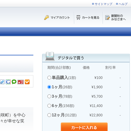
サイトマップ
ヘルプ
期間(合計部数)
価格
割引率
単品購入
(1部)
¥100
-
1ヶ月
(26部)
¥1,900
-
3ヶ月
(78部)
¥5,700
-
6ヶ月
(156部)
¥11,400
-
美咲町）を中心
12ヶ月
(312部)
¥22,800
-
人々が幸せな笑