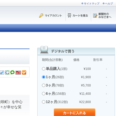
サイトマップ
ヘルプ
期間(合計部数)
価格
割引率
単品購入
(1部)
¥100
-
1ヶ月
(26部)
¥1,900
-
3ヶ月
(78部)
¥5,700
-
6ヶ月
(156部)
¥11,400
-
美咲町）を中心
12ヶ月
(312部)
¥22,800
-
人々が幸せな笑