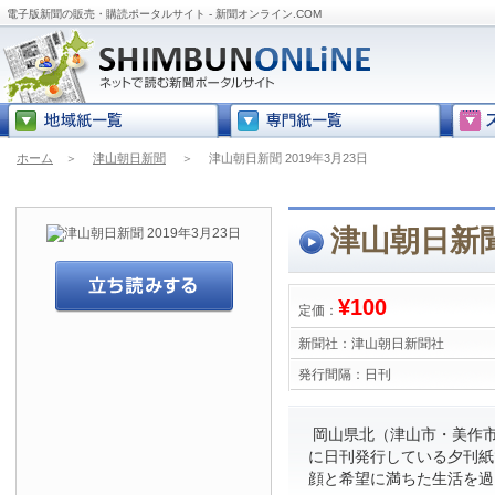
電子版新聞の販売・購読ポータルサイト - 新聞オンライン.COM
ホーム
＞
津山朝日新聞
＞
津山朝日新聞 2019年3月23日
津山朝日新聞 
¥100
定価：
新聞社：
津山朝日新聞社
発行間隔：
日刊
岡山県北（津山市・美作市
に日刊発行している夕刊紙
顔と希望に満ちた生活を過