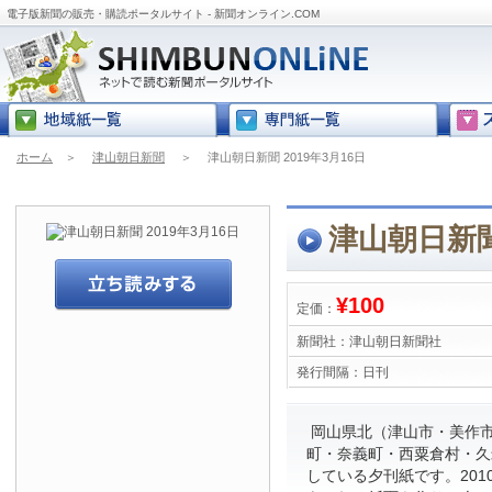
電子版新聞の販売・購読ポータルサイト - 新聞オンライン.COM
ホーム
＞
津山朝日新聞
＞
津山朝日新聞 2019年3月16日
津山朝日新聞 
¥100
定価：
新聞社：
津山朝日新聞社
発行間隔：
日刊
岡山県北（津山市・美作
町・奈義町・西粟倉村・久
している夕刊紙です。201