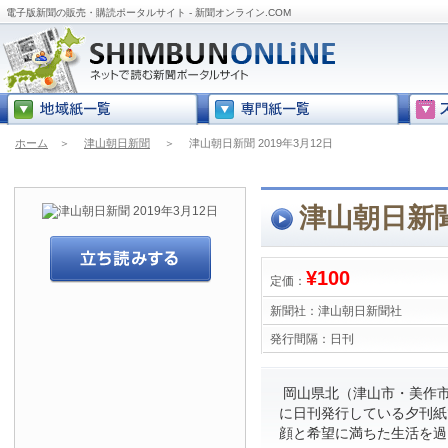
電子版新聞の販売・購読ポータルサイト - 新聞オンライン.COM
ホーム
＞
津山朝日新聞
＞
津山朝日新聞 2019年3月12日
津山朝日新聞 
¥100
定価：
新聞社：
津山朝日新聞社
発行間隔：
日刊
岡山県北（津山市・美作市
に日刊発行している夕刊紙
顔と希望に満ちた生活を過