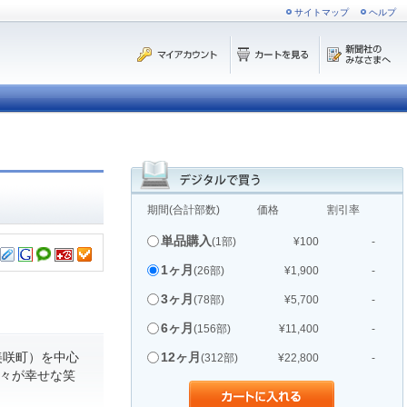
サイトマップ
ヘルプ
期間(合計部数)
価格
割引率
単品購入
(1部)
¥100
-
1ヶ月
(26部)
¥1,900
-
3ヶ月
(78部)
¥5,700
-
6ヶ月
(156部)
¥11,400
-
美咲町）を中心
12ヶ月
(312部)
¥22,800
-
人々が幸せな笑