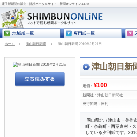
電子版新聞の販売・購読ポータルサイト - 新聞オンライン.COM
ホーム
＞
津山朝日新聞
＞
津山朝日新聞 2019年2月21日
津山朝日新聞 
¥100
定価：
新聞社：
津山朝日新聞社
発行間隔：
日刊
岡山県北（津山市・美作
町・奈義町・西粟倉村・久
している夕刊紙です。201