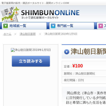
電子版新聞の販売・購読ポータルサイト - 新聞オンライン.COM
ホーム
＞
津山朝日新聞
＞
津山朝日新聞 2019年1月5日
津山朝日新聞
¥100
定価：
新聞社：
津山朝日新聞社
発行間隔：
日刊
岡山県北（津山市・美作市
に日刊発行している夕刊紙
顔と希望に満ちた生活を過