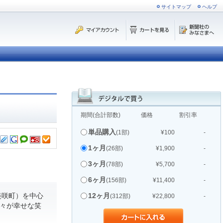
サイトマップ
ヘルプ
期間(合計部数)
価格
割引率
単品購入
(1部)
¥100
-
1ヶ月
(26部)
¥1,900
-
3ヶ月
(78部)
¥5,700
-
6ヶ月
(156部)
¥11,400
-
美咲町）を中心
12ヶ月
(312部)
¥22,800
-
人々が幸せな笑