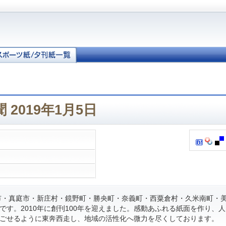
 2019年1月5日
・真庭市・新庄村・鏡野町・勝央町・奈義町・西粟倉村・久米南町・
です。2010年に創刊100年を迎えました。感動あふれる紙面を作り、
ごせるように東奔西走し、地域の活性化へ微力を尽くしております。