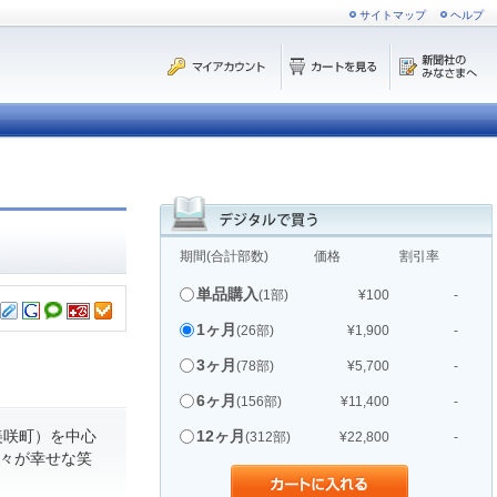
サイトマップ
ヘルプ
期間(合計部数)
価格
割引率
単品購入
(1部)
¥100
-
1ヶ月
(26部)
¥1,900
-
3ヶ月
(78部)
¥5,700
-
6ヶ月
(156部)
¥11,400
-
美咲町）を中心
12ヶ月
(312部)
¥22,800
-
人々が幸せな笑