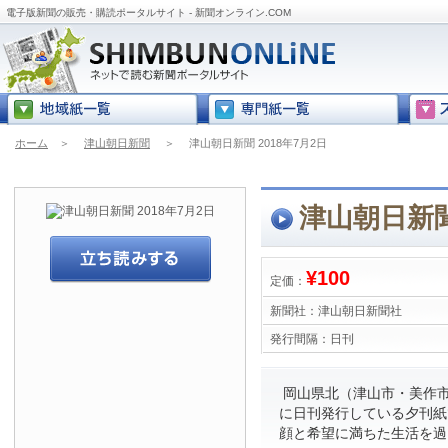
電子版新聞の販売・購読ポータルサイト - 新聞オンライン.COM
ホーム
＞
津山朝日新聞
＞
津山朝日新聞 2018年7月2日
津山朝日新聞
¥100
定価：
新聞社：
津山朝日新聞社
発行間隔：
日刊
岡山県北（津山市・美作市
に日刊発行している夕刊紙
顔と希望に満ちた生活を過