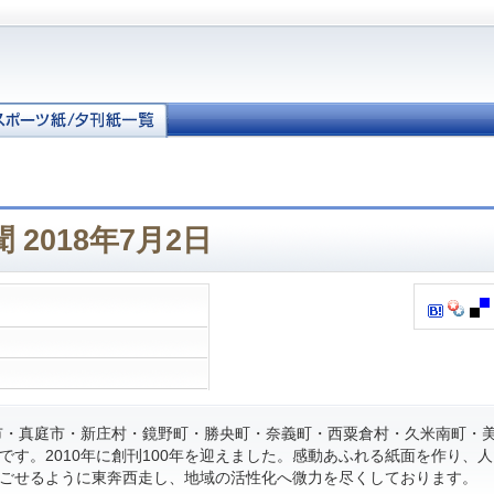
 2018年7月2日
・真庭市・新庄村・鏡野町・勝央町・奈義町・西粟倉村・久米南町・
です。2010年に創刊100年を迎えました。感動あふれる紙面を作り、
ごせるように東奔西走し、地域の活性化へ微力を尽くしております。