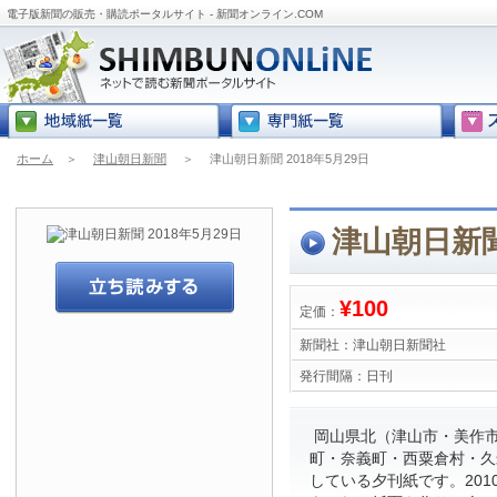
電子版新聞の販売・購読ポータルサイト - 新聞オンライン.COM
ホーム
＞
津山朝日新聞
＞
津山朝日新聞 2018年5月29日
津山朝日新聞 
¥100
定価：
新聞社：
津山朝日新聞社
発行間隔：
日刊
岡山県北（津山市・美作
町・奈義町・西粟倉村・久
している夕刊紙です。201