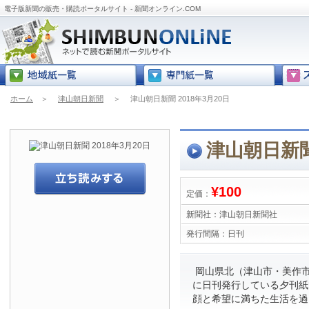
電子版新聞の販売・購読ポータルサイト - 新聞オンライン.COM
ホーム
＞
津山朝日新聞
＞
津山朝日新聞 2018年3月20日
津山朝日新聞 
¥100
定価：
新聞社：
津山朝日新聞社
発行間隔：
日刊
岡山県北（津山市・美作市
に日刊発行している夕刊紙
顔と希望に満ちた生活を過