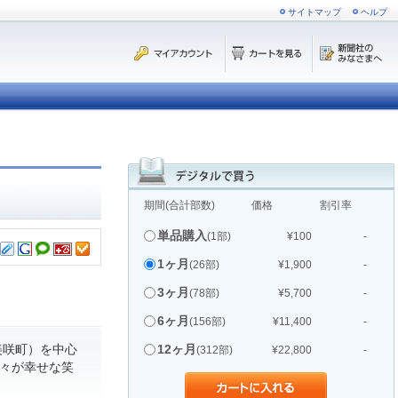
サイトマップ
ヘルプ
期間(合計部数)
価格
割引率
単品購入
(1部)
¥100
-
1ヶ月
(26部)
¥1,900
-
3ヶ月
(78部)
¥5,700
-
6ヶ月
(156部)
¥11,400
-
美咲町）を中心
12ヶ月
(312部)
¥22,800
-
人々が幸せな笑