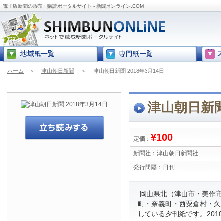
電子版新聞の販売・購読ポータルサイト - 新聞オンライン.COM
ホーム
＞
津山朝日新聞
＞
津山朝日新聞 2018年3月14日
津山朝日新聞 
¥100
定価：
新聞社：
津山朝日新聞社
発行間隔：
日刊
岡山県北（津山市・美作
町・奈義町・西粟倉村・久
している夕刊紙です。201