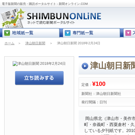
電子版新聞の販売・購読ポータルサイト - 新聞オンライン.COM
ホーム
＞
津山朝日新聞
＞
津山朝日新聞 2018年2月24日
津山朝日新聞 
¥100
定価：
新聞社：
津山朝日新聞社
発行間隔：
日刊
岡山県北（津山市・美作
町・奈義町・西粟倉村・久
している夕刊紙です。201