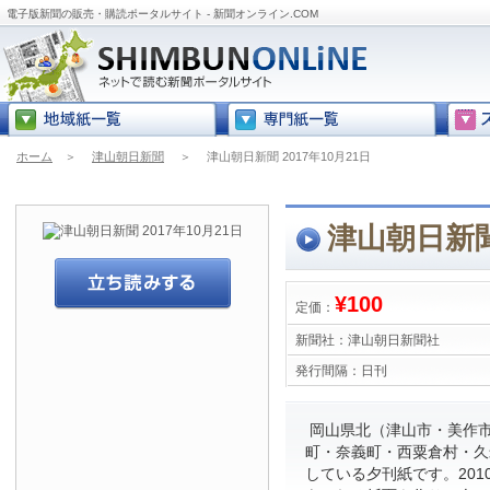
電子版新聞の販売・購読ポータルサイト - 新聞オンライン.COM
ホーム
＞
津山朝日新聞
＞
津山朝日新聞 2017年10月21日
津山朝日新聞 
¥100
定価：
新聞社：
津山朝日新聞社
発行間隔：
日刊
岡山県北（津山市・美作
町・奈義町・西粟倉村・久
している夕刊紙です。201