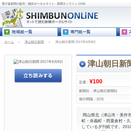
電子版新聞の販売・購読ポータルサイト - 新聞オンライン.COM
ホーム
＞
津山朝日新聞
＞
津山朝日新聞 2017年9月8日
津山朝日新聞
¥100
定価：
新聞社：
津山朝日新聞社
発行間隔：
日刊
岡山県北（津山市・美作
町・奈義町・西粟倉村・久
している夕刊紙です。201