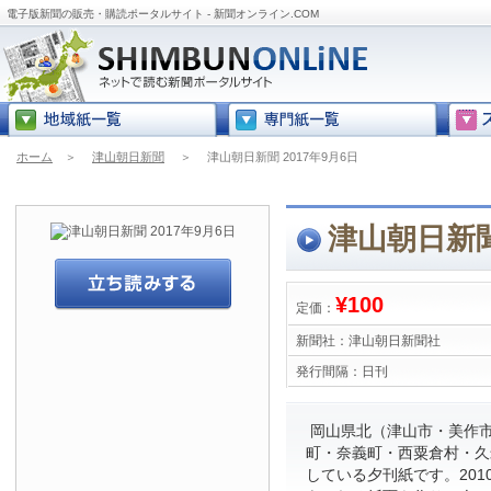
電子版新聞の販売・購読ポータルサイト - 新聞オンライン.COM
ホーム
＞
津山朝日新聞
＞
津山朝日新聞 2017年9月6日
津山朝日新聞
¥100
定価：
新聞社：
津山朝日新聞社
発行間隔：
日刊
岡山県北（津山市・美作
町・奈義町・西粟倉村・久
している夕刊紙です。201