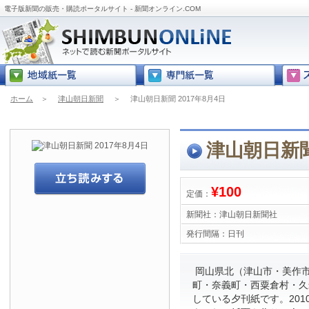
電子版新聞の販売・購読ポータルサイト - 新聞オンライン.COM
ホーム
＞
津山朝日新聞
＞
津山朝日新聞 2017年8月4日
津山朝日新聞
¥100
定価：
新聞社：
津山朝日新聞社
発行間隔：
日刊
岡山県北（津山市・美作
町・奈義町・西粟倉村・久
している夕刊紙です。201