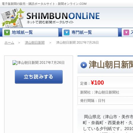
電子版新聞の販売・購読ポータルサイト - 新聞オンライン.COM
ホーム
＞
津山朝日新聞
＞
津山朝日新聞 2017年7月26日
津山朝日新聞 
¥100
定価：
新聞社：
津山朝日新聞社
発行間隔：
日刊
岡山県北（津山市・美作
町・奈義町・西粟倉村・久
している夕刊紙です。201