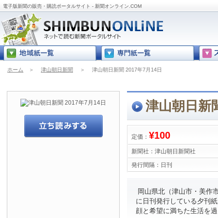
電子版新聞の販売・購読ポータルサイト - 新聞オンライン.COM
ホーム
＞
津山朝日新聞
＞
津山朝日新聞 2017年7月14日
津山朝日新聞 
¥100
定価：
新聞社：
津山朝日新聞社
発行間隔：
日刊
岡山県北（津山市・美作市
に日刊発行している夕刊紙
顔と希望に満ちた生活を過