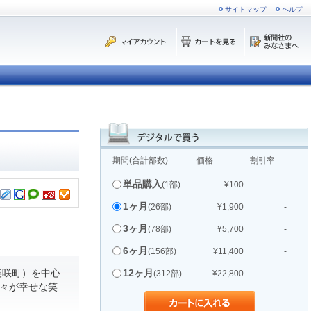
サイトマップ
ヘルプ
期間(合計部数)
価格
割引率
単品購入
(1部)
¥100
-
1ヶ月
(26部)
¥1,900
-
3ヶ月
(78部)
¥5,700
-
6ヶ月
(156部)
¥11,400
-
美咲町）を中心
12ヶ月
(312部)
¥22,800
-
人々が幸せな笑