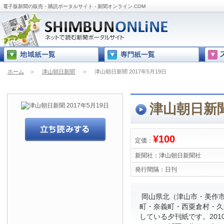
電子版新聞の販売・購読ポータルサイト - 新聞オンライン.COM
ホーム
＞
津山朝日新聞
＞
津山朝日新聞 2017年5月19日
津山朝日新聞 
¥100
定価：
新聞社：
津山朝日新聞社
発行間隔：
日刊
岡山県北（津山市・美作
町・奈義町・西粟倉村・久
している夕刊紙です。201