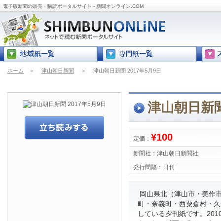
電子版新聞の販売・購読ポータルサイト - 新聞オンライン.COM
ホーム
＞
津山朝日新聞
＞
津山朝日新聞 2017年5月9日
津山朝日新聞
¥100
定価：
新聞社：
津山朝日新聞社
発行間隔：
日刊
岡山県北（津山市・美作
町・奈義町・西粟倉村・久
している夕刊紙です。201