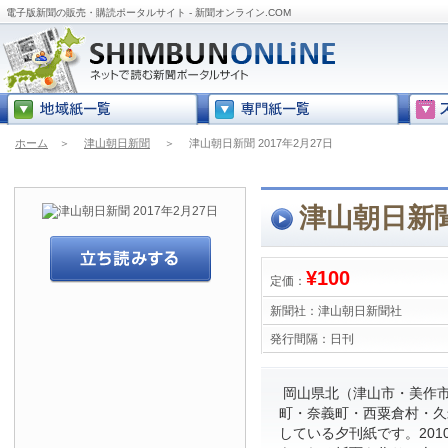
電子版新聞の販売・購読ポータルサイト - 新聞オンライン.COM
ホーム
＞
津山朝日新聞
＞
津山朝日新聞 2017年2月27日
津山朝日新聞 
¥100
定価：
新聞社：
津山朝日新聞社
発行間隔：
日刊
岡山県北（津山市・美作
町・奈義町・西粟倉村・久
している夕刊紙です。201