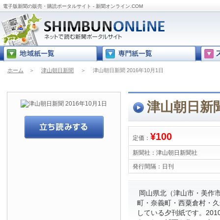
電子版新聞の販売・購読ポータルサイト - 新聞オンライン.COM
ホーム
＞
津山朝日新聞
＞
津山朝日新聞 2016年10月1日
津山朝日新聞 
¥100
定価：
新聞社：
津山朝日新聞社
発行間隔：
日刊
岡山県北（津山市・美作
町・奈義町・西粟倉村・久
している夕刊紙です。201