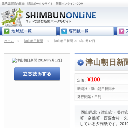
電子版新聞の販売・購読ポータルサイト - 新聞オンライン.COM
ホーム
＞
津山朝日新聞
＞
津山朝日新聞 2016年9月12日
津山朝日新聞 
¥100
定価：
新聞社：
津山朝日新聞社
発行間隔：
日刊
岡山県北（津山市・美作
町・奈義町・西粟倉村・久
している夕刊紙です。201