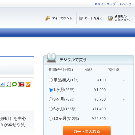
サイトマップ
ヘルプ
期間(合計部数)
価格
割引率
単品購入
(1部)
¥100
-
1ヶ月
(26部)
¥1,900
-
3ヶ月
(78部)
¥5,700
-
6ヶ月
(156部)
¥11,400
-
美咲町）を中心
12ヶ月
(312部)
¥22,800
-
人々が幸せな笑