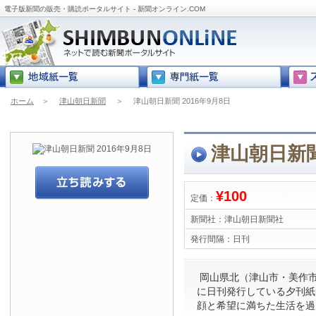
電子版新聞の販売・購読ポータルサイト - 新聞オンライン.COM
ホーム
＞
津山朝日新聞
＞
津山朝日新聞 2016年9月8日
津山朝日新聞
¥100
定価：
新聞社：
津山朝日新聞社
発行間隔：
日刊
岡山県北（津山市・美作市
に日刊発行している夕刊紙
顔と希望に満ちた生活を過